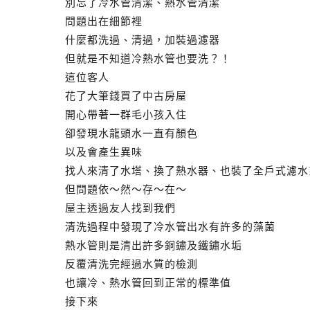
別忘了冷水管清潔、熱水管清潔
問題出在細節裡
什麼都洗過、清過，加裝過濾器
但就是不知道冷熱水管也要洗？！
這位客人
花了大筆錢買了中古房屋
開心帶著一群毛小孩入住
卻發現水龍頭水一直有顏色
以及會產生異味
找人來清了水塔、換了熱水器、也裝了全戶式濾水
但問題依～然～存～在～
屋主透過友人找到我們
清洗過程中發現了冷水管出水有許多的藻菌
熱水管則是清出許多銅鏽及鐵鏽水垢
反覆清洗完經過水質的檢測
也讓冷、熱水管回到正常的標準值
接下來