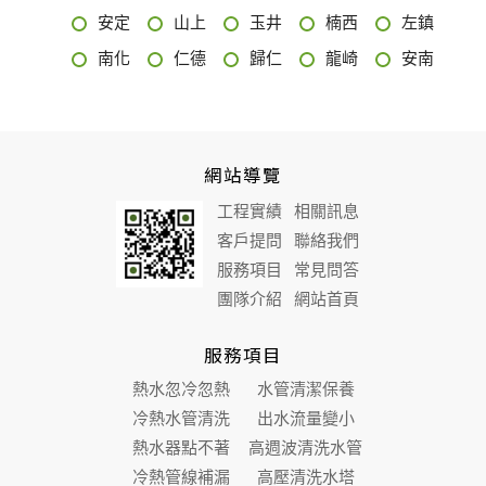
安定
山上
玉井
楠西
左鎮
南化
仁德
歸仁
龍崎
安南
網站導覽
工程實績
相關訊息
客戶提問
聯絡我們
服務項目
常見問答
團隊介紹
網站首頁
服務項目
熱水忽冷忽熱
水管清潔保養
冷熱水管清洗
出水流量變小
熱水器點不著
高週波清洗水管
冷熱管線補漏
高壓清洗水塔