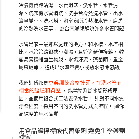
冷氣機管路清潔、水管阻塞、洗水管、水管清
潔、洗衣機水管清洗、洗手台冷熱洗水管、出水
流量變小、洗水塔、浴室廁所冷熱洗水管、廚房
的冷熱洗水管等， 為台南鄉親解決許多水管問題.
水管是家中最難以處理的地方，和水槽、水塔相
比，水管管路很狹小潮濕，且管道延伸複雜， 較
容易累積雜菌生物膜、水垢汙泥、藻菌類、重金
屬鐵鏽等， 造成出水流量變小或熱水忽冷忽熱;
專業訓練合格技師，在洗水管有
我們師傅都是
相當的經驗和資歷
， 能精準判斷水垢形成原
因，並使用複合式工法去洗水管， 針對不同水質
汙染程度，採用不同的洗水管方式與流程， 還你
高純度的用水品質.
用食品級檸檬酸代替藥劑 避免化學藥劑
殘留