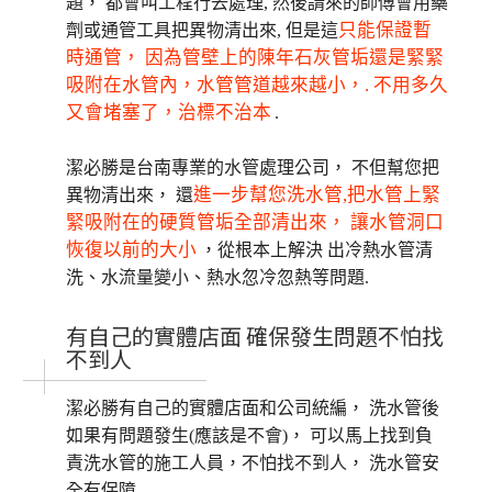
題， 都會叫工程行去處理, 然後請來的師傅會用藥
只能保證暫
劑或通管工具把異物清出來, 但是這
時通管， 因為管壁上的陳年石灰管垢還是緊緊
吸附在水管內，水管管道越來越小，. 不用多久
又會堵塞了，治標不治本
.
潔必勝是台南專業的水管處理公司， 不但幫您把
進一步幫您洗水管,把水管上緊
異物清出來， 還
緊吸附在的硬質管垢全部清出來， 讓水管洞口
恢復以前的大小
，從根本上解決 出冷熱水管清
洗、水流量變小、熱水忽冷忽熱等問題.
有自己的實體店面 確保發生問題不怕找
不到人
潔必勝有自己的實體店面和公司統編， 洗水管後
如果有問題發生(應該是不會)， 可以馬上找到負
責洗水管的施工人員，不怕找不到人， 洗水管安
全有保障.