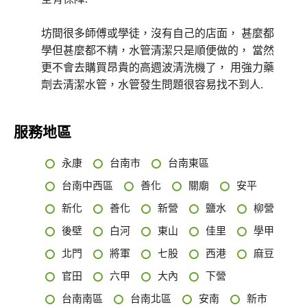
坊間很多師傅或學徒，沒有自己的店面， 甚麼都
學但甚麼都不精，水管清潔只是順便做的， 當然
更不會去購買昂貴的高週波清洗機了， 用強力藥
劑去清潔水管，水管發生問題很容易找不到人.
服務地區
永康
台南市
台南東區
台南中西區
善化
關廟
安平
新化
善化
新營
鹽水
柳營
後壁
白河
東山
佳里
學甲
北門
將軍
七股
西港
麻豆
官田
六甲
大內
下營
台南南區
台南北區
安南
新市